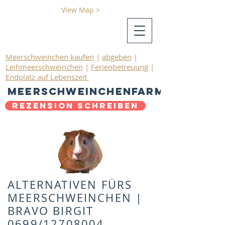
View Map >
Meerschweinchen kaufen
|
abgeben
|
Leihmeerschweinchen
|
Ferienbetreuung
|
Endplatz auf Lebenszeit
Meerschweinchenfarm
Rezension schreiben
ALTERNATIVEN FÜRS
MEERSCHWEINCHEN |
BRAVO BIRGIT
0699/12708004